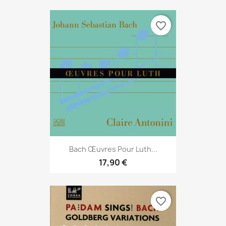
favorite_border
Bach Œuvres Pour Luth...
17,90 €
favorite_border