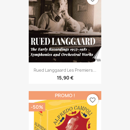
Rued Langgaard Les Premiers...
15,90 €
PROMO !
favorite_border
-50%