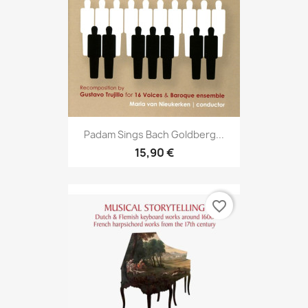
Padam Sings Bach Goldberg...
15,90 €
favorite_border