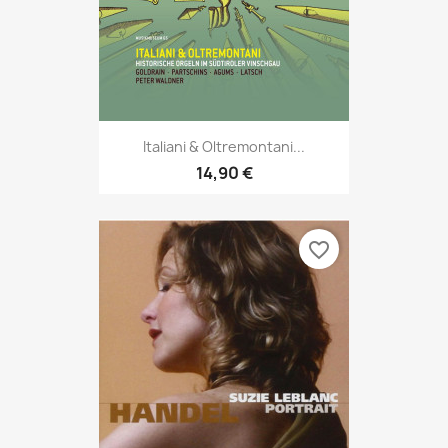
Italiani & Oltremontani...
14,90 €
favorite_border