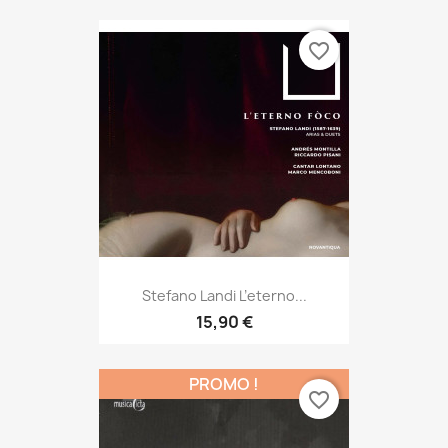
favorite_border
Stefano Landi L’eterno...
15,90 €
PROMO !
favorite_border