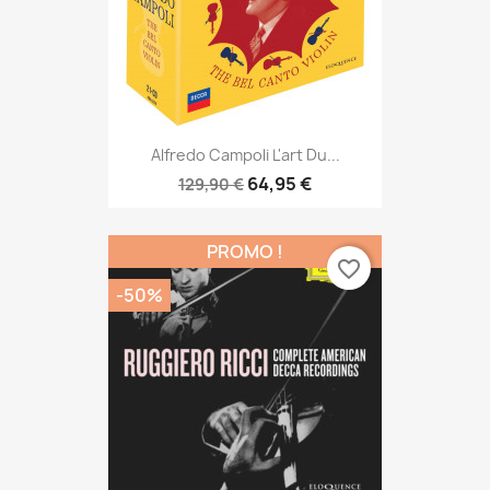
Alfredo Campoli L'art Du...
64,95 €
129,90 €
PROMO !
favorite_border
-50%