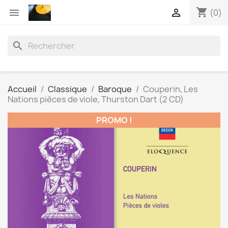
shopping_cart


(0)
search
Accueil
Classique
Baroque
Couperin, Les
Nations pièces de viole, Thurston Dart (2 CD)
PROMO !