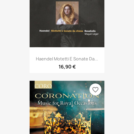
Haendel Motetti E Sonate Da...
16,90 €
favorite_border