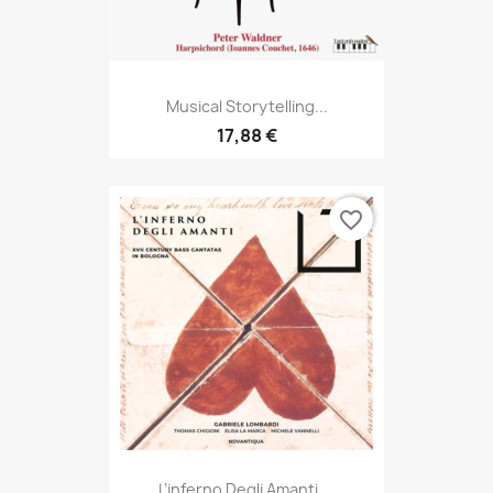
Musical Storytelling...
17,88 €
favorite_border
L’inferno Degli Amanti,...