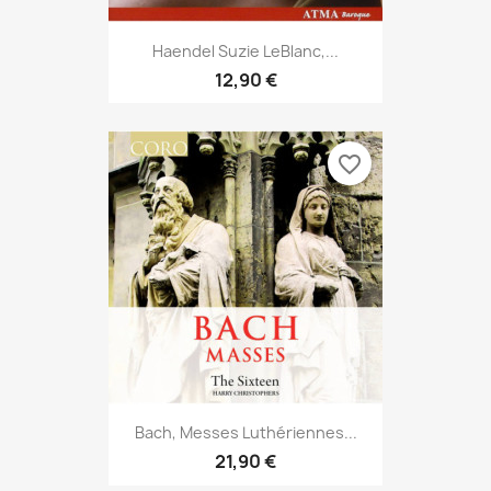
Haendel Suzie LeBlanc,...
12,90 €
favorite_border
Bach, Messes Luthériennes...
21,90 €