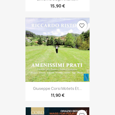
15,90 €
favorite_border
Giuseppe Corsi Motets Et...
11,90 €