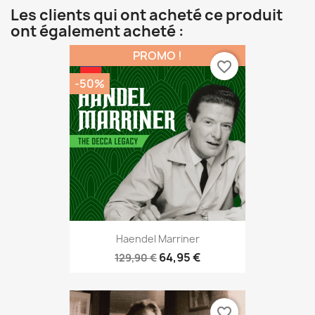
Les clients qui ont acheté ce produit
ont également acheté :
PROMO !
favorite_border
-50%
Haendel Marriner
64,95 €
129,90 €
favorite_border