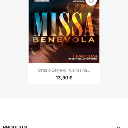
favorite_border
Orazio Benevoli Carissimi...
13,90 €
PRODUITS
