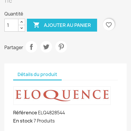
TTC
Quantité

favorite_border
AJOUTER AU PANIER
Partager
Détails du produit
Référence
ELQ4828544
En stock
7 Produits