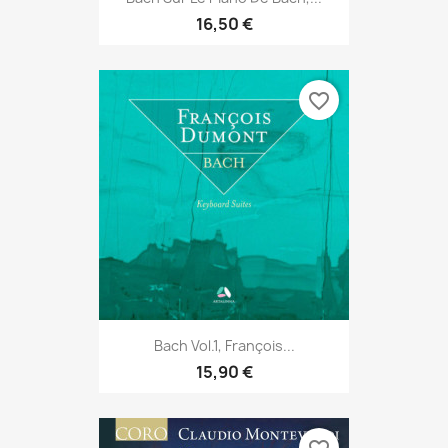
16,50 €
favorite_border
Bach Vol.1, François...
15,90 €