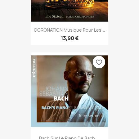
CORONATION Musique Pour Les...
13,90 €
favorite_border
Bach Sur Le Piano De Bach,...