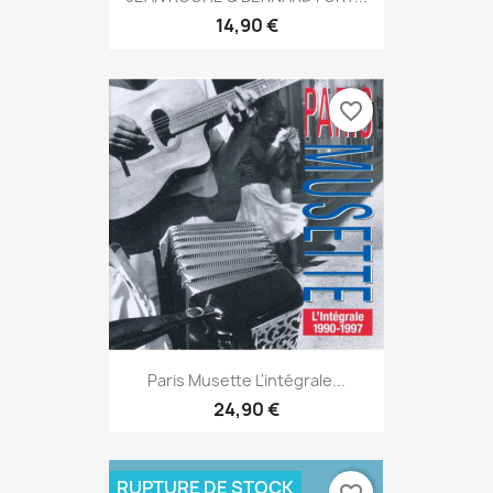
14,90 €
favorite_border
Paris Musette L'intégrale...
24,90 €
RUPTURE DE STOCK