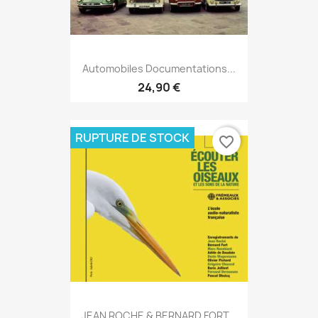
Automobiles Documentations...
24,90 €
RUPTURE DE STOCK
favorite_border
JEAN ROCHE & BERNARD FORT...