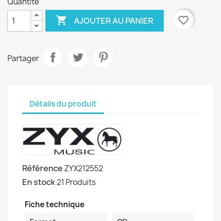
Quantité

favorite_border
AJOUTER AU PANIER
Partager
Détails du produit
Référence
ZYX212552
En stock
21 Produits
Fiche technique