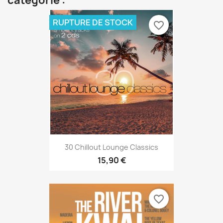
catégorie :
RUPTURE DE STOCK
favorite_border
30 Chillout Lounge Classics
15,90 €
favorite_border