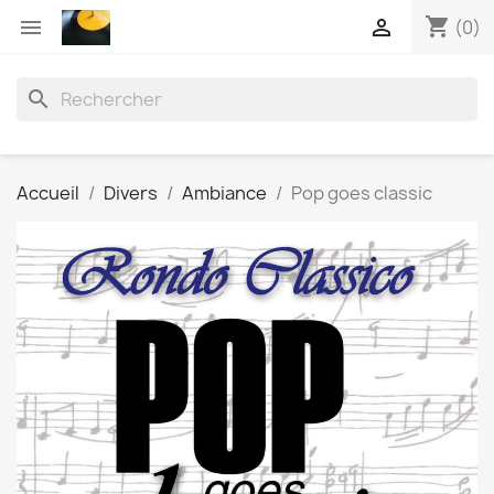
shopping_cart


(0)
search
Accueil
Divers
Ambiance
Pop goes classic